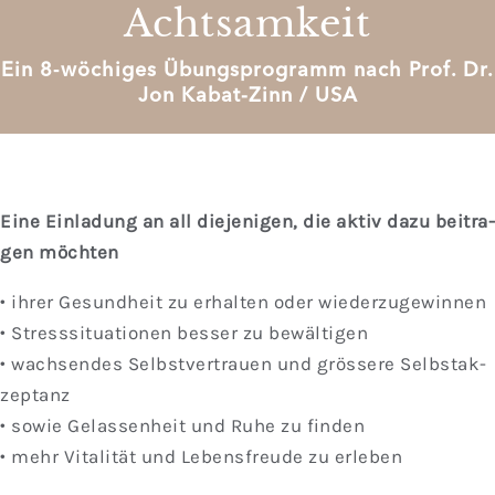
Achtsamkeit
Ein 8‑wöchiges Übungsprogramm nach Prof. Dr.
Jon Kabat-Zinn / USA
Eine Ein­la­dung an all die­je­ni­gen, die aktiv dazu bei­tra­
gen möch­ten
• ihrer Gesund­heit zu erhal­ten oder wie­der­zu­ge­win­nen
• Stress­si­tua­tio­nen bes­ser zu bewäl­ti­gen
• wach­sen­des Selbst­ver­trau­en und grös­se­re Selbst­ak­
zep­tanz
• sowie Gelas­sen­heit und Ruhe zu fin­den
• mehr Vita­li­tät und Lebens­freu­de zu erle­ben