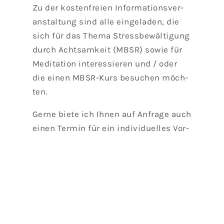
Zu der kos­ten­frei­en Infor­ma­ti­ons­ver­
an­stal­tung sind alle ein­ge­la­den, die
sich für das The­ma Stress­be­wäl­ti­gung
durch Acht­sam­keit (MBSR) sowie für
Medi­ta­ti­on inter­es­sie­ren und / oder
die einen MBSR-Kurs besu­chen möch­
ten.
Ger­ne bie­te ich Ihnen auf Anfra­ge auch
einen Ter­min für ein indi­vi­du­el­les Vor­
ge­spräch an.
Anmel­dung