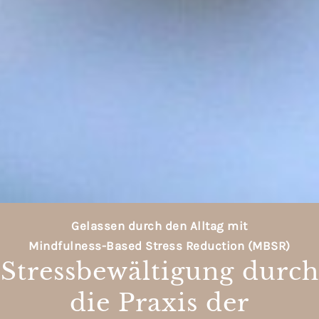
Gelas­sen durch den All­tag mit
Mindful­ness-Based Stress Reduc­tion (MBSR)
Stressbewältigung durch
die Praxis der