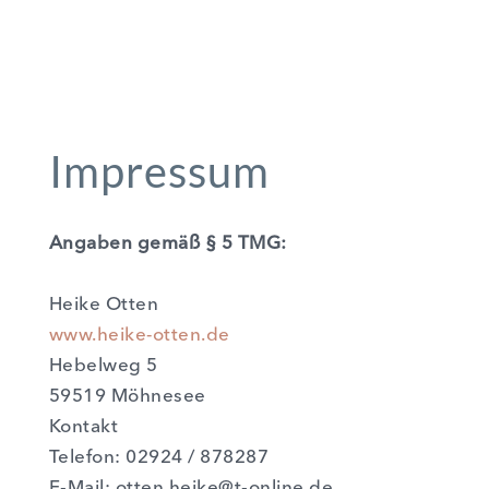
Impressum
Anga­ben gemäß § 5 TMG:
Hei­ke Otten
www.heike-otten.de
Hebel­weg 5
59519 Möh­ne­see
Kon­takt
Tele­fon: 02924 / 878287
E‑Mail: otten.heike@t‑online.de