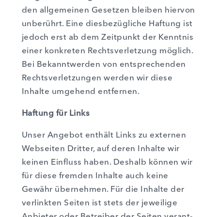
den all­ge­mei­nen Geset­zen blei­ben hier­von
unbe­rührt. Eine dies­be­züg­li­che Haf­tung ist
jedoch erst ab dem Zeit­punkt der Kennt­nis
einer kon­kre­ten Rechts­ver­let­zung mög­lich.
Bei Bekannt­wer­den von ent­spre­chen­den
Rechts­ver­let­zun­gen wer­den wir die­se
Inhal­te umge­hend ent­fer­nen.
Haf­tung für Links
Unser Ange­bot ent­hält Links zu exter­nen
Web­sei­ten Drit­ter, auf deren Inhal­te wir
kei­nen Ein­fluss haben. Des­halb kön­nen wir
für die­se frem­den Inhal­te auch kei­ne
Gewähr über­neh­men. Für die Inhal­te der
ver­link­ten Sei­ten ist stets der jewei­li­ge
Anbie­ter oder Betrei­ber der Sei­ten ver­ant­