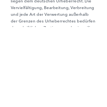
lie­gen dem deut­schen Urhe­ber­recht. Die
Ver­viel­fäl­ti­gung, Bear­bei­tung, Ver­brei­tung
und jede Art der Ver­wer­tung außer­halb
der Gren­zen des Urhe­ber­rech­tes bedür­fen
der schrift­li­chen Zustim­mung des jewei­li­
gen Autors bzw. Erstel­lers. Down­loads und
Kopien die­ser Sei­te sind nur für den pri­va­
ten, nicht kom­mer­zi­el­len Gebrauch gestat­
tet. Soweit die Inhal­te auf die­ser Sei­te
nicht vom Betrei­ber erstellt wur­den, wer­
den die Urhe­ber­rech­te Drit­ter beach­tet.
Ins­be­son­de­re wer­den Inhal­te Drit­ter als
sol­che gekenn­zeich­net.
Soll­ten Sie trotz­
dem auf eine Urhe­ber­rechts­ver­let­zung auf­
merk­sam wer­den, bit­ten wir um einen ent­
spre­chen­den Hin­weis. Bei Bekannt­wer­den