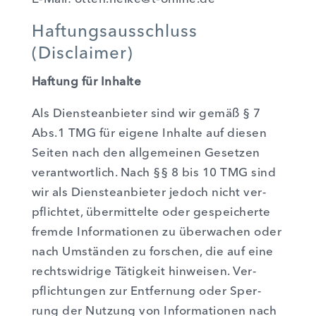
Haftungsausschluss
(Disclaimer)
Haf­tung für Inhal­te
Als Diens­te­an­bie­ter sind wir gemäß § 7
Abs.1 TMG für eige­ne Inhal­te auf die­sen
Sei­ten nach den all­ge­mei­nen Geset­zen
ver­ant­wort­lich. Nach §§ 8 bis 10 TMG sind
wir als Diens­te­an­bie­ter jedoch nicht ver­
pflich­tet, über­mit­tel­te oder gespei­cher­te
frem­de Infor­ma­tio­nen zu über­wa­chen oder
nach Umstän­den zu for­schen, die auf eine
rechts­wid­ri­ge Tätig­keit hin­wei­sen. Ver­
pflich­tun­gen zur Ent­fer­nung oder Sper­
rung der Nut­zung von Infor­ma­tio­nen nach