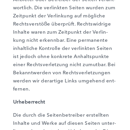
wort­lich. Die ver­link­ten Sei­ten wur­den zum
Zeit­punkt der Ver­lin­kung auf mög­li­che
Rechts­ver­stö­ße über­prüft. Rechts­wid­ri­ge
Inhal­te waren zum Zeit­punkt der Ver­lin­
kung nicht erkenn­bar. Eine per­ma­nen­te
inhalt­li­che Kon­trol­le der ver­link­ten Sei­ten
ist jedoch ohne kon­kre­te Anhalts­punk­te
einer Rechts­ver­let­zung nicht zumut­bar. Bei
Bekannt­wer­den von Rechts­ver­let­zun­gen
wer­den wir der­ar­ti­ge Links umge­hend ent­
fer­nen.
Urhe­ber­recht
Die durch die Sei­ten­be­trei­ber erstell­ten
Inhal­te und Wer­ke auf die­sen Sei­ten unter­