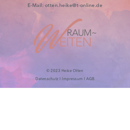
E-Mail: otten.heike@t-online.de
© 2023 Heike Otten
Datenschutz
I
Impressum
I
AGB