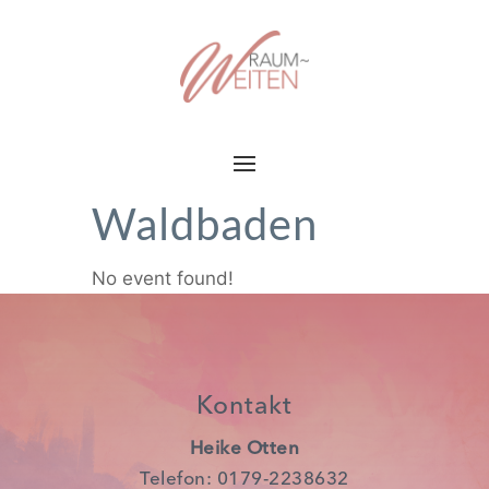
Waldbaden
No event found!
Kontakt
Heike Otten
Telefon:
0179-2238632