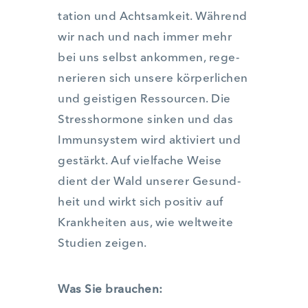
ta­ti­on und Acht­sam­keit. Wäh­rend
wir nach und nach immer mehr
bei uns selbst ankom­men, rege­
ne­rie­ren sich unse­re kör­per­li­chen
und geis­ti­gen Res­sour­cen. Die
Stress­hor­mo­ne sin­ken und das
Immun­sys­tem wird akti­viert und
gestärkt. Auf viel­fa­che Wei­se
dient der Wald unse­rer Gesund­
heit und wirkt sich posi­tiv auf
Krank­hei­ten aus, wie welt­wei­te
Stu­di­en zei­gen.
Was Sie brau­chen: