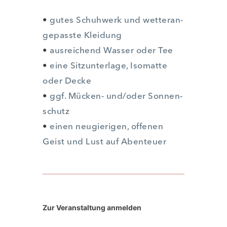
•
gutes Schuh­werk und wet­ter­an­
ge­pass­te Klei­dung
•
aus­rei­chend Was­ser oder Tee
•
eine Sitz­un­ter­la­ge, Iso­mat­te
oder Decke
•
ggf. Mücken- und/oder Son­nen­
schutz
•
einen neu­gie­ri­gen, offe­nen
Geist und Lust auf Aben­teu­er
Zur Ver­an­stal­tung anmel­den