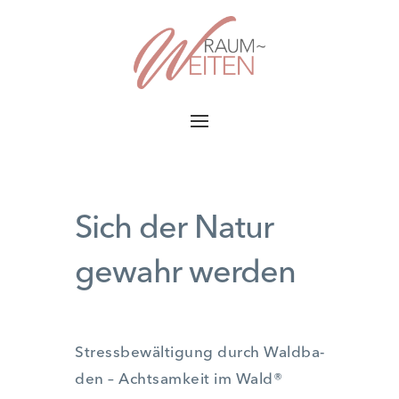
Sich der Natur
gewahr werden
Stress­be­wäl­ti­gung durch Wald­ba­
den – Acht­sam­keit im Wald®