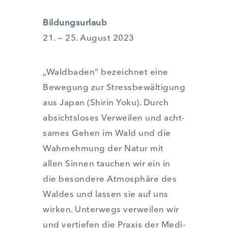
Bil­dungs­ur­laub
21. — 25. August 2023
„Wald­ba­den“ bezeich­net eine
Bewe­gung zur Stress­be­wäl­ti­gung
aus Japan (Shirin Yoku). Durch
absichts­lo­ses Ver­wei­len und acht­
sa­mes Gehen im Wald und die
Wahr­neh­mung der Natur mit
allen Sin­nen tau­chen wir ein in
die beson­de­re Atmo­sphä­re des
Wal­des und las­sen sie auf uns
wir­ken. Unter­wegs ver­wei­len wir
und ver­tie­fen die Pra­xis der Medi­